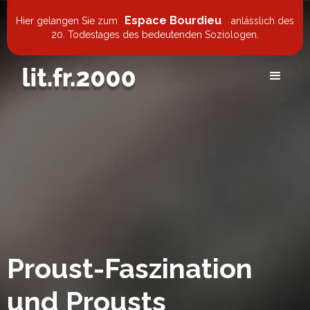
Espace Bourdieu
Hier gelangen Sie zum
anlässlich des
20. Todestages des bedeutenden Soziologen.
Proust-Faszination
und Prousts