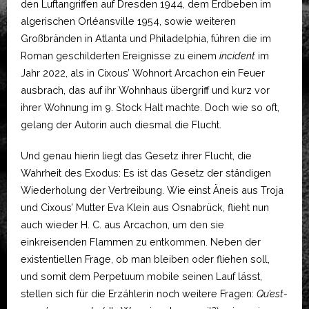
den Luftangriffen auf Dresden 1944, dem Erdbeben im
algerischen Orléansville 1954, sowie weiteren
Großbränden in Atlanta und Philadelphia, führen die im
Roman geschilderten Ereignisse zu einem
incident
im
Jahr 2022, als in Cixous’ Wohnort Arcachon ein Feuer
ausbrach, das auf ihr Wohnhaus übergriff und kurz vor
ihrer Wohnung im 9. Stock Halt machte. Doch wie so oft,
gelang der Autorin auch diesmal die Flucht.
Und genau hierin liegt das Gesetz ihrer Flucht, die
Wahrheit des Exodus: Es ist das Gesetz der ständigen
Wiederholung der Vertreibung. Wie einst Äneis aus Troja
und Cixous’ Mutter Eva Klein aus Osnabrück, flieht nun
auch wieder H. C. aus Arcachon, um den sie
einkreisenden Flammen zu entkommen. Neben der
existentiellen Frage, ob man bleiben oder fliehen soll,
und somit dem Perpetuum mobile seinen Lauf lässt,
stellen sich für die Erzählerin noch weitere Fragen:
Qu’est-