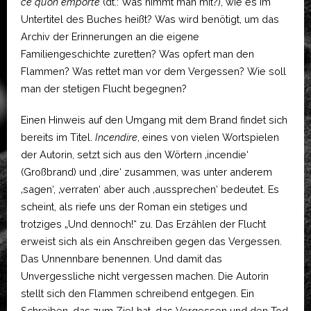
ce qu’on emporte
(dt.: Was nimmt man mit?), wie es im
Untertitel des Buches heißt? Was wird benötigt, um das
Archiv der Erinnerungen an die eigene
Familiengeschichte zuretten? Was opfert man den
Flammen? Was rettet man vor dem Vergessen? Wie soll
man der stetigen Flucht begegnen?
Einen Hinweis auf den Umgang mit dem Brand findet sich
bereits im Titel.
Incendire
, eines von vielen Wortspielen
der Autorin, setzt sich aus den Wörtern ‚incendie‘
(Großbrand) und ‚dire‘ zusammen, was unter anderem
‚sagen‘, ‚verraten‘ aber auch ‚aussprechen‘ bedeutet. Es
scheint, als riefe uns der Roman ein stetiges und
trotziges „Und dennoch!“ zu. Das Erzählen der Flucht
erweist sich als ein Anschreiben gegen das Vergessen.
Das Unnennbare benennen. Und damit das
Unvergessliche nicht vergessen machen. Die Autorin
stellt sich den Flammen schreibend entgegen. Ein
Schreiben, das zum Ziel hat, das Vergessen und den Tod