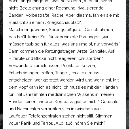
doch längst eingeübt, was heißt denn „Attentat“, wenn
nicht: Begleichung einer Rechnung, rivalisierende
Banden, Vorbestrafte, Rache. Aber diesmal fahren sie mit
Blaulicht zu einem „Kriegsschauplatz“,
Maschinengewehre, Sprengstoffgürtel, Geiselnahmen,
das heißt: keine Zeit für koordinierte Planungen, „wir
müssen taub sein für alles, was uns umgibt, nur vorwärts“.
Dann kommen die Rettungswagen, Ärzte, Sanitäter. Auf
Hilferufe und Blicke nicht reagieren, „wir sterben“,
Verwundete zurücklassen, Prioritäten setzen,
Entscheidungen treffen, Triage: „Ich allein muss
entscheiden, wer gerettet werden wird und wer nicht. Mit
dem Kopf kann ich es nicht, ich muss es mit den Händen
tun, mit Jahrzehnten medizinischen Wissens in meinen
Händen, einen anderen Kompass gibt es nicht.“ Gerüchte
und Nachrichten verbreiten sich inzwischen wie
Lauffeuer, Telefonzentralen stehen nicht still, Stimmen
voller Panik und Terror, „Allô, allô, hören Sie mich?