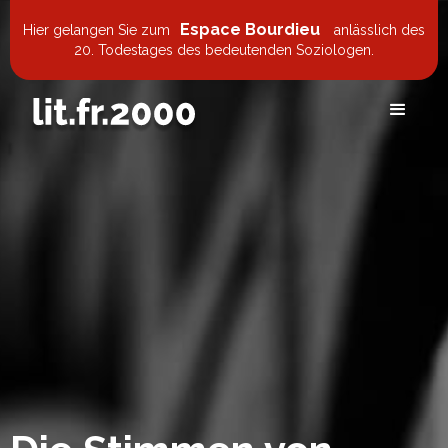
Espace Bourdieu
Hier gelangen Sie zum
anlässlich des
20. Todestages des bedeutenden Soziologen.