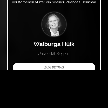
verstorbenen Mutter ein beeindruckendes Denkmal
Walburga Hülk
Universität Siegen
ZUM BEITRAG
Möglich heißt machbar.
Die ‚grande dame‘ der Zola-Forschung Colette
Becker (*1932) spricht mit Clive Thomson über ihre
akademische Laufbahn.