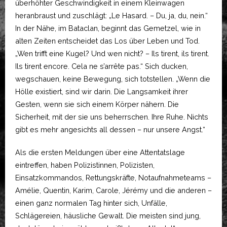
überhöhter Geschwindigkeit in einem Kleinwagen
heranbraust und zuschlägt: „Le Hasard. – Du, ja, du, nein.“
In der Nähe, im Bataclan, beginnt das Gemetzel, wie in
alten Zeiten entscheidet das Los über Leben und Tod.
„Wen trifft eine Kugel? Und wen nicht? – Ils tirent, ils tirent.
Ils tirent encore. Cela ne s’arrête pas.“ Sich ducken,
wegschauen, keine Bewegung, sich totstellen. „Wenn die
Hölle existiert, sind wir darin. Die Langsamkeit ihrer
Gesten, wenn sie sich einem Körper nähern. Die
Sicherheit, mit der sie uns beherrschen. Ihre Ruhe. Nichts
gibt es mehr angesichts all dessen – nur unsere Angst.“
Als die ersten Meldungen über eine Attentatslage
eintreffen, haben Polizistinnen, Polizisten,
Einsatzkommandos, Rettungskräfte, Notaufnahmeteams –
Amélie, Quentin, Karim, Carole, Jérémy und die anderen –
einen ganz normalen Tag hinter sich, Unfälle,
Schlägereien, häusliche Gewalt. Die meisten sind jung,