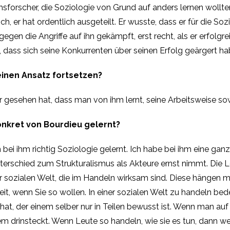
sforscher, die Soziologie von Grund auf anders lernen wollten
sch, er hat ordentlich ausgeteilt. Er wusste, dass er für die 
gegen die Angriffe auf ihn gekämpft, erst recht, als er erfolgre
dass sich seine Konkurrenten über seinen Erfolg geärgert h
einen Ansatz fortsetzen?
er gesehen hat, dass man von ihm lernt, seine Arbeitsweise s
onkret von Bourdieu gelernt?
bei ihm richtig Soziologie gelernt. Ich habe bei ihm eine ga
nterschied zum Strukturalismus als Akteure ernst nimmt. Die 
r sozialen Welt, die im Handeln wirksam sind. Diese hängen m
it, wenn Sie so wollen. In einer sozialen Welt zu handeln be
at, der einem selber nur in Teilen bewusst ist. Wenn man auf
em drinsteckt. Wenn Leute so handeln, wie sie es tun, dann w