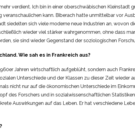
 mehr verdient. Ich bin in einer oberschwäbischen Kleinstadt
veranschaulichen kann. Biberach hatte unmittelbar vor Ausb
t siedelten sich viele moderne neue Industrien an, wovon di
chließlich wieder viel stärker wahrgenommen, ohne dass man
rden, sie sind wieder Gegenstand der soziologischen Forsch
chland. Wie sah es in Frankreich aus?
 1960er Jahren wirtschaftlich aufgeblüht, sondern auch Frankr
ozialen Unterschiede und der Klassen zu dieser Zeit wieder au
mals nicht nur auf die ökonomischen Unterschiede im Einkomm
opf des Forschers und in sozialwissenschaftlichen Statistike
nkrete Auswirkungen auf das Leben. Er hat verschiedene Leben
?