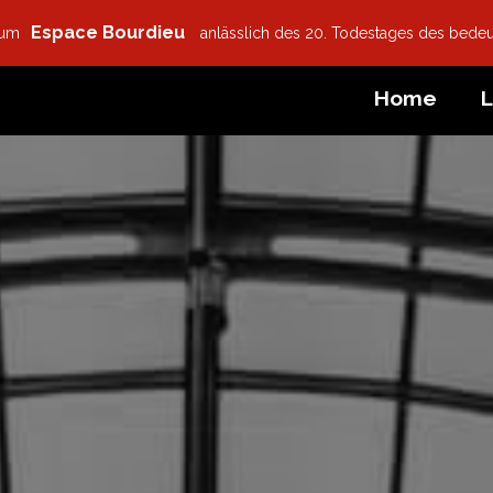
Espace Bourdieu
zum
anlässlich des 20. Todestages des bede
Home
L