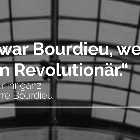
t war Bourdieu, w
in Revolutionär.“
r ihr ganz
rre Bourdieu