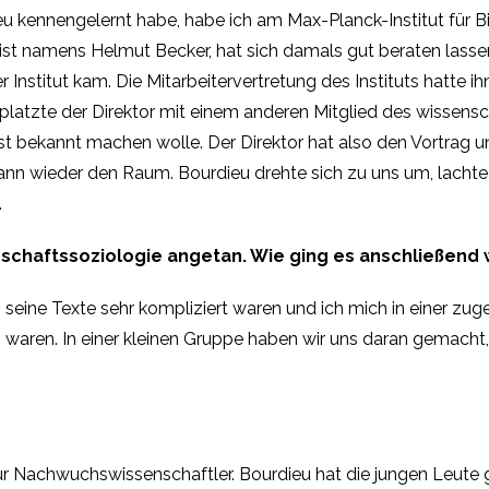
ieu kennengelernt habe, habe ich am Max-Planck-Institut für B
Jurist namens Helmut Becker, hat sich damals gut beraten lasse
r Institut kam. Die Mitarbeitervertretung des Instituts hatte i
latzte der Direktor mit einem anderen Mitglied des wissensch
t bekannt machen wolle. Der Direktor hat also den Vortrag un
dann wieder den Raum. Bourdieu drehte sich zu uns um, lachte 
n.
rschaftssoziologie angetan. Wie ging es anschließend 
seine Texte sehr kompliziert waren und ich mich in einer z
ben waren. In einer kleinen Gruppe haben wir uns daran gemac
 für Nachwuchswissenschaftler. Bourdieu hat die jungen Leut