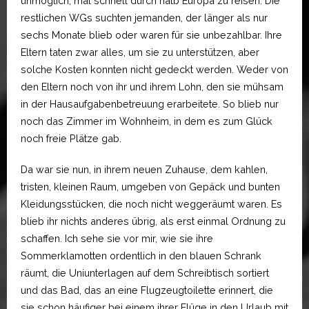
unmöglich, mal schnell durch halb Europa zu reisen. Die
restlichen WGs suchten jemanden, der länger als nur
sechs Monate blieb oder waren für sie unbezahlbar. Ihre
Eltern taten zwar alles, um sie zu unterstützen, aber
solche Kosten konnten nicht gedeckt werden. Weder von
den Eltern noch von ihr und ihrem Lohn, den sie mühsam
in der Hausaufgabenbetreuung erarbeitete. So blieb nur
noch das Zimmer im Wohnheim, in dem es zum Glück
noch freie Plätze gab.
Da war sie nun, in ihrem neuen Zuhause, dem kahlen,
tristen, kleinen Raum, umgeben von Gepäck und bunten
Kleidungsstücken, die noch nicht weggeräumt waren. Es
blieb ihr nichts anderes übrig, als erst einmal Ordnung zu
schaffen. Ich sehe sie vor mir, wie sie ihre
Sommerklamotten ordentlich in den blauen Schrank
räumt, die Uniunterlagen auf dem Schreibtisch sortiert
und das Bad, das an eine Flugzeugtoilette erinnert, die
sie schon häufiger bei einem ihrer Flüge in den Urlaub mit