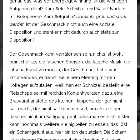
genau das, was der Energiegewinnung für die wichtigen
Aufgaben dient? Kartoffeln, Schnitzel und Salat? Nudeln
mit Bolognese? Kartoffelgratin?
Damit ihr groß und stark
werdet.
Ist der Geschmack nicht auch eine soziale
Disposition und steht er nicht dadurch auch stets zur
Disposition?
Der Geschmack kann verräterisch sein, nichts ist wohl
peinlicher als die falschen Speisen, die falsche Musik, die
falsche Kunst zu mögen, der Geschmack hat etwas
Entlarvendes, er trennt. Bei einem Meeting mit den
Kollegen aufzufallen, weil man ein Schnitzel bestellt, eine
Fleischspeise, mit reichlich Kohlenhydraten dazu, eine
Bratwurst anstelle des kleinen Happens, der gar nicht
satt macht, der nicht satt machen soll, um anzuzeigen,
dass es nicht um Sättigung geht, dass man es sich leisten
kann, nochmals weitere Kleinigkeiten zu essen, das löst
ein Schamgefühl aus, hier bin ich deplatziert. Die Scham
ist in diesem Sinne eine regulative Emotion. Sie ist ein