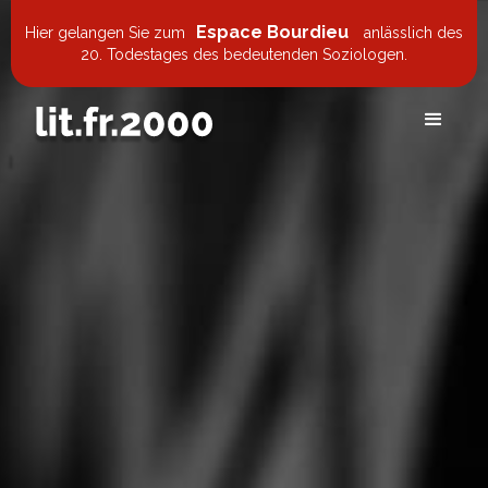
Espace Bourdieu
Hier gelangen Sie zum
anlässlich des
20. Todestages des bedeutenden Soziologen.