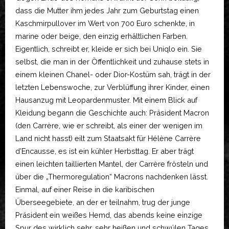
dass die Mutter ihm jedes Jahr zum Geburtstag einen
Kaschmirpullover im Wert von 700 Euro schenkte, in
marine oder beige, den einzig erhältlichen Farben.
Eigentlich, schreibt er, kleide er sich bei Uniqlo ein. Sie
selbst, die man in der Öffentlichkeit und zuhause stets in
einem kleinen Chanel- oder Dior-Kostüm sah, trägt in der
letzten Lebenswoche, zur Verblüffung ihrer Kinder, einen
Hausanzug mit Leopardenmuster. Mit einem Blick auf
Kleidung begann die Geschichte auch: Präsident Macron
(den Carrère, wie er schreibt, als einer der wenigen im
Land nicht hasst) eilt zum Staatsakt für Hélène Carrère
d’Encausse, es ist ein kühler Herbsttag. Er aber trägt
einen leichten taillierten Mantel, der Carrère frösteln und
über die „Thermoregulation“ Macrons nachdenken lässt.
Einmal, auf einer Reise in die karibischen
Überseegebiete, an der er teilnahm, trug der junge
Präsident ein weißes Hemd, das abends keine einzige
Spur des wirklich sehr, sehr heißen und schwülen Tages