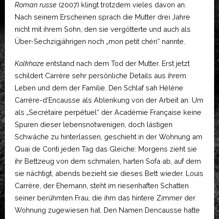
Roman russe
(2007) klingt trotzdem vieles davon an.
Nach seinem Erscheinen sprach die Mutter drei Jahre
nicht mit ihrem Sohn, den sie vergötterte und auch als
Über-Sechzigjährigen noch „mon petit chéri“ nannte.
Kolkhoze
entstand nach dem Tod der Mutter. Erst jetzt
schildert Carrère sehr persönliche Details aus ihrem
Leben und dem der Familie. Den Schlaf sah Hélène
Carrère-d‘Encausse als Ablenkung von der Arbeit an. Um
als „Secrétaire perpétuel“ der Académie Française keine
Spuren dieser lebensnotwenigen, doch lästigen
Schwäche zu hinterlassen, geschieht in der Wohnung am
Quai de Conti jeden Tag das Gleiche: Morgens zieht sie
ihr Bettzeug von dem schmalen, harten Sofa ab, auf dem
sie nächtigt, abends bezieht sie dieses Bett wieder. Louis
Carrère, der Ehemann, steht im riesenhaften Schatten
seiner berühmten Frau, die ihm das hintere Zimmer der
Wohnung zugewiesen hat. Den Namen Dencausse hatte