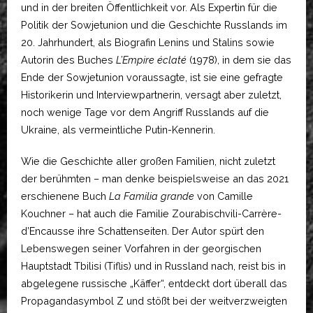
und in der breiten Öffentlichkeit vor. Als Expertin für die
Politik der Sowjetunion und die Geschichte Russlands im
20. Jahrhundert, als Biografin Lenins und Stalins sowie
Autorin des Buches
L’Empire éclaté
(1978), in dem sie das
Ende der Sowjetunion voraussagte, ist sie eine gefragte
Historikerin und Interviewpartnerin, versagt aber zuletzt,
noch wenige Tage vor dem Angriff Russlands auf die
Ukraine, als vermeintliche Putin-Kennerin.
Wie die Geschichte aller großen Familien, nicht zuletzt
der berühmten – man denke beispielsweise an das 2021
erschienene Buch
La Familia grande
von Camille
Kouchner – hat auch die Familie Zourabischvili-Carrère-
d’Encausse ihre Schattenseiten. Der Autor spürt den
Lebenswegen seiner Vorfahren in der georgischen
Hauptstadt Tbilisi (Tiflis) und in Russland nach, reist bis in
abgelegene russische „Käffer“, entdeckt dort überall das
Propagandasymbol Z und stößt bei der weitverzweigten