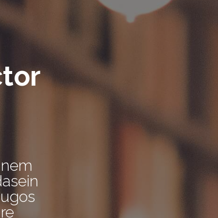
ctor
einem
dasein
 Hugos
üre