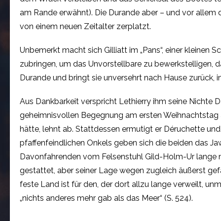
am Rande erwähnt). Die Durande aber – und vor allem das 
von einem neuen Zeitalter zerplatzt.
Unbemerkt macht sich Gilliatt im „Pans“, einer kleinen 
zubringen, um das Unvorstellbare zu bewerkstelligen, d
Durande und bringt sie unversehrt nach Hause zurück, 
Aus Dankbarkeit verspricht Lethierry ihm seine Nichte Dé
geheimnisvollen Begegnung am ersten Weihnachtstag au
hätte, lehnt ab. Stattdessen ermutigt er Déruchette und
pfaffenfeindlichen Onkels geben sich die beiden das Jaw
Davonfahrenden vom Felsenstuhl Gild-Holm-Ur lange nac
gestattet, aber seiner Lage wegen zugleich äußerst ge
feste Land ist für den, der dort allzu lange verweilt, u
„nichts anderes mehr gab als das Meer“ (S. 524).