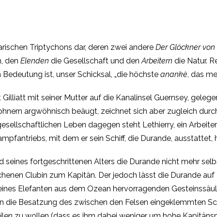
terarischen Triptychons dar, deren zwei andere
Der Glöckner vo
n, den
Elenden
die Gesellschaft und den
Arbeitern
die Natur. R
Bedeutung ist, unser Schicksal, „die höchste
anankè
, das me
t Gilliatt mit seiner Mutter auf die Kanalinsel Guernsey, gele
wohnern argwöhnisch beäugt, zeichnet sich aber zugleich durc
sellschaftlichen Leben dagegen steht Lethierry, ein Arbeiter 
ampfantriebs, mit dem er sein Schiff, die Durande, ausstattet,
seines fortgeschrittenen Alters die Durande nicht mehr selbst 
henen Clubin zum Kapitän. Der jedoch lässt die Durande auf 
e eines Elefanten aus dem Ozean hervorragenden Gesteinssäul
 die Besatzung des zwischen den Felsen eingeklemmten Schif
len zu wollen (dass es ihm dabei weniger um hohe Kapitänsmo