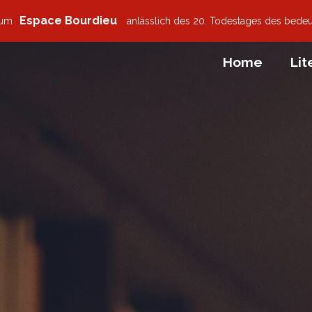
Espace Bourdieu
zum
anlässlich des 20. Todestages des bede
Home
Lit