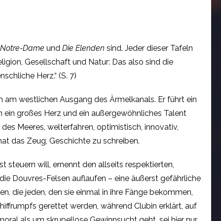
n Notre-Dame
und
Die Elenden
sind. Jeder dieser Tafeln
eligion, Gesellschaft und Natur: Das also sind die
nschliche Herz.“ (S. 7)
gen am westlichen Ausgang des Ärmelkanals. Er führt ein
h ein großes Herz und ein außergewöhnliches Talent
des Meeres, welterfahren, optimistisch, innovativ,
 hat das Zeug, Geschichte zu schreiben.
steuern will, ernennt den allseits respektierten,
die Douvres-Felsen auflaufen – eine äußerst gefährliche
en, die jeden, den sie einmal in ihre Fänge bekommen,
frumpfs gerettet werden, während Clubin erklärt, auf
ral als um skrupellose Gewinnsucht geht, sei hier nur