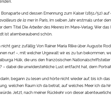
lenden
.
Bonaparte und dessen Ernennung zum Kaiser (1851/52) auf di
availleurs de la mer
in Paris, im selben Jahr erstmals unter de
er dem Titel Die
Arbeiter des Meeres
im Mare-Verlag. Wer das B
idt ist atemberaubend schön.
 nicht ganz zufällig: Von Rainer Maria Rilke über Auguste 
hnen nur! –, mit welcher Urgewalt wir es zu tun bekommen, w
Walburga Hülk, die uns den französischen Nationalschriftstelle
? – dabei die unwiderstehliche Lust entfacht hat, dem Portrai
darin, begann zu lesen und hörte nicht wieder auf, bis ich das
nung, welchen Raum ich da betrat, auf welches Meer ich da hi
ürde. Jetzt, nach meiner Rückkehr von dieser abenteuerliche