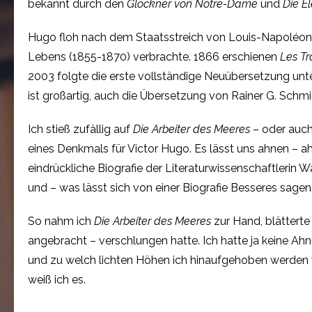
bekannt durch den
Glöckner von Notre-Dame
und
Die E
Hugo floh nach dem Staatsstreich von Louis-Napoléon 
Lebens (1855-1870) verbrachte. 1866 erschienen
Les Tr
2003 folgte die erste vollständige Neuübersetzung unt
ist großartig, auch die Übersetzung von Rainer G. Schm
Ich stieß zufällig auf
Die Arbeiter des Meeres
– oder auch
eines Denkmals für Victor Hugo. Es lässt uns ahnen – a
eindrückliche Biografie der Literaturwissenschaftlerin 
und – was lässt sich von einer Biografie Besseres sagen
So nahm ich
Die Arbeiter des Meeres
zur Hand, blätterte 
angebracht – verschlungen hatte. Ich hatte ja keine Ah
und zu welch lichten Höhen ich hinaufgehoben werden w
weiß ich es.