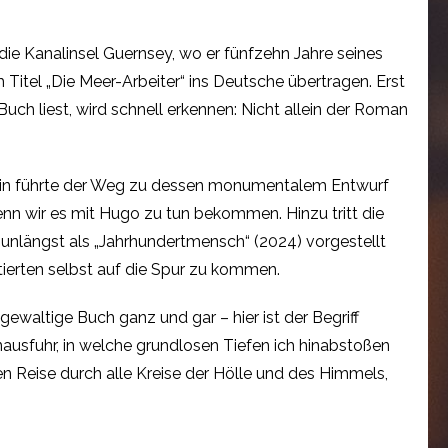
e Kanalinsel Guernsey, wo er fünfzehn Jahre seines
m Titel „Die Meer-Arbeiter“ ins Deutsche übertragen. Erst
uch liest, wird schnell erkennen: Nicht allein der Roman
Rodin führte der Weg zu dessen monumentalem Entwurf
enn wir es mit Hugo zu tun bekommen. Hinzu tritt die
r unlängst als „Jahrhundertmensch“ (2024) vorgestellt
tierten selbst auf die Spur zu kommen.
 gewaltige Buch ganz und gar – hier ist der Begriff
nausfuhr, in welche grundlosen Tiefen ich hinabstoßen
n Reise durch alle Kreise der Hölle und des Himmels,