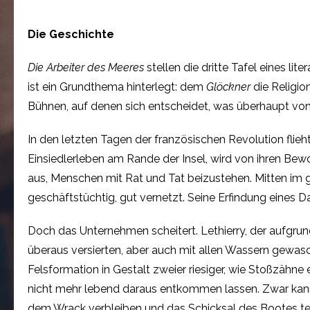
Die Geschichte
Die Arbeiter des Meeres
stellen die dritte Tafel eines li
ist ein Grundthema hinterlegt: dem
Glöckner
die Religio
Bühnen, auf denen sich entscheidet, was überhaupt von 
In den letzten Tagen der französischen Revolution flieh
Einsiedlerleben am Rande der Insel, wird von ihren Be
aus, Menschen mit Rat und Tat beizustehen. Mitten im ge
geschäftstüchtig, gut vernetzt. Seine Erfindung eines D
Doch das Unternehmen scheitert. Lethierry, der aufgrund 
überaus versierten, aber auch mit allen Wassern gewasc
Felsformation in Gestalt zweier riesiger, wie Stoßzähn
nicht mehr lebend daraus entkommen lassen. Zwar kann
dem Wrack verbleiben und das Schicksal des Bootes tei