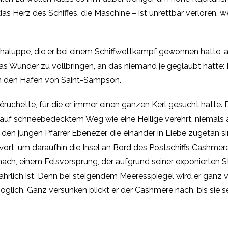
Herz des Schiffes, die Maschine – ist unrettbar verloren, wei
Schaluppe, die er bei einem Schiffwettkampf gewonnen hatte, 
as Wunder zu vollbringen, an das niemand je geglaubt hätte:
in den Hafen von Saint-Sampson.
ruchette, für die er immer einen ganzen Kerl gesucht hatte. Do
f schneebedecktem Weg wie eine Heilige verehrt, niemals a
 den jungen Pfarrer Ebenezer, die einander in Liebe zugetan s
ort, um daraufhin die Insel an Bord des Postschiffs Cashmere 
h, einem Felsvorsprung, der aufgrund seiner exponierten Ste
fährlich ist. Denn bei steigendem Meeresspiegel wird er gan
nmöglich. Ganz versunken blickt er der Cashmere nach, bis sie