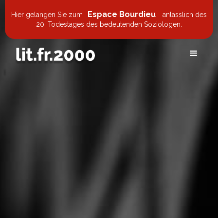
Espace Bourdieu
Hier gelangen Sie zum
anlässlich des
20. Todestages des bedeutenden Soziologen.