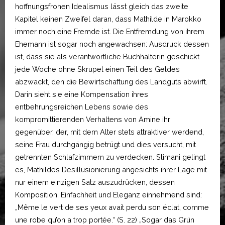
hoffnungsfrohen Idealismus lässt gleich das zweite
Kapitel keinen Zweifel daran, dass Mathilde in Marokko
immer noch eine Fremde ist. Die Entfremdung von ihrem
Ehemann ist sogar noch angewachsen: Ausdruck dessen
ist, dass sie als verantwortliche Buchhalterin geschickt
jede Woche ohne Skrupel einen Teil des Geldes
abzwackt, den die Bewirtschaftung des Landguts abwirft.
Darin sieht sie eine Kompensation ihres
entbehrungsreichen Lebens sowie des
kompromittierenden Verhaltens von Amine ihr
gegenüber, der, mit dem Alter stets attraktiver werdend,
seine Frau durchgängig betrügt und dies versucht, mit
getrennten Schlafzimmern zu verdecken. Slimani gelingt
es, Mathildes Desillusionierung angesichts ihrer Lage mit
nur einem einzigen Satz auszudrücken, dessen
Komposition, Einfachheit und Eleganz einnehmend sind:
„Même le vert de ses yeux avait perdu son éclat, comme
une robe qu’on a trop portée.“ (S. 22) „Sogar das Grün